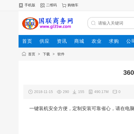
手机版
二维码
购物车
首页
供应
资讯
商城
农业
求购
公
首页
>
下载
>
软件
3
2018-11-15
290
155
490.17M
0
一键装机安全方便，定制安装可靠省心，请在电