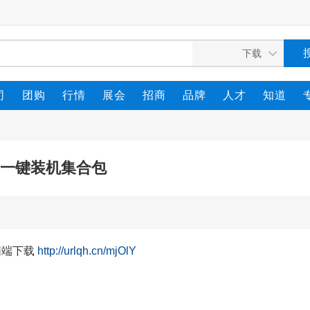
司
团购
行情
展会
招商
品牌
人才
知道
60一键装机集合包
脑端下载
http://urlqh.cn/mjOlY