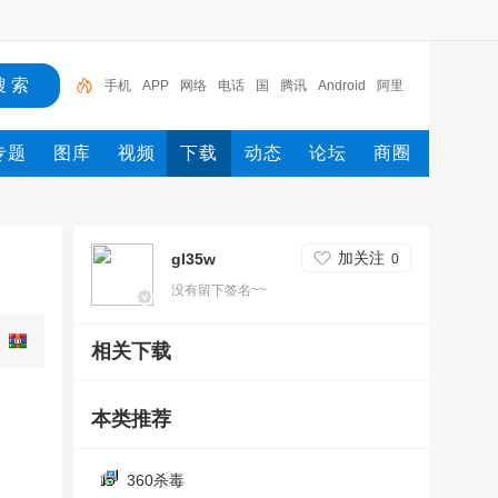
手机
APP
网络
电话
国
腾讯
Android
阿里
旺旺
360
电脑
专题
图库
视频
下载
动态
论坛
商圈
加关注
gl35w
0
没有留下签名~~
相关下载
本类推荐
360杀毒