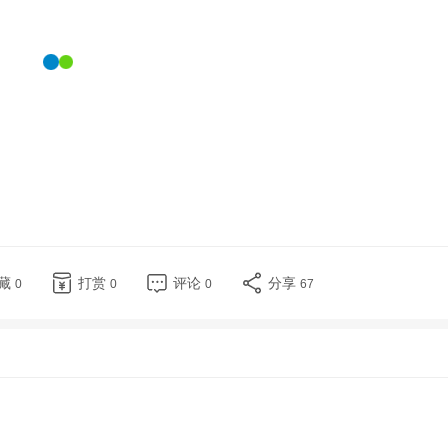
藏
打赏
评论
分享
0
0
0
67