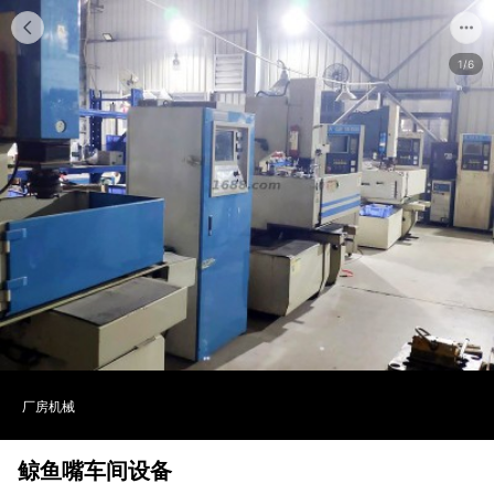
1/6
厂房机械
鲸鱼嘴车间设备