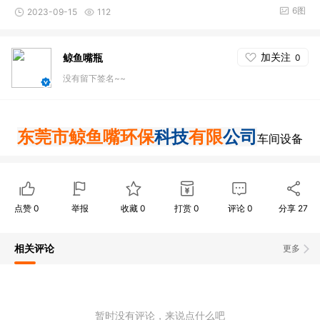
6图
2023-09-15
112
加关注
鲸鱼嘴瓶
0
没有留下签名~~
科技
公司
东莞市鲸鱼嘴环保
有限
车间设备
点赞
0
举报
收藏
0
打赏
0
评论
0
分享
27
相关评论
更多
暂时没有评论，来说点什么吧