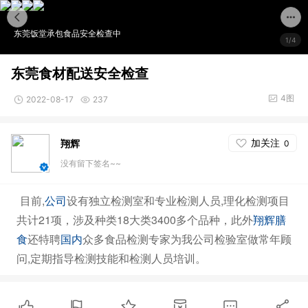
东莞饭堂承包食品安全检查中
1/4
东莞食材配送安全检查
4图
2022-08-17
237
加关注
翔辉
0
没有留下签名~~
目前,
设有独立检测室和专业检测人员,理化检测项目
公司
共计21项，涉及种类18大类3400多个品种，此外
翔辉膳
还特聘
众多食品检测专家为我公司检验室做常年顾
食
国内
问,定期指导检测技能和检测人员培训。