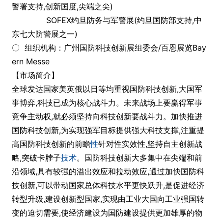
警署支持,创新国度,尖端之尖)
SOFEX约旦防务与军警展(约旦国防部支持,中
东七大防警展之一)
〇 组织机构：广州国防科技创新展组委会/百恩展览Bay
ern Messe
【市场简介】
全球发达国家美英俄以日等均重视国防科技创新,大国军
事博弈,科技已成为核心战斗力。未来战场上要赢得军事
竞争主动权,就必须坚持向科技创新要战斗力。加快推进
国防科技创新,为实现强军目标提供强大科技支撑,注重提
高国防科技创新的前瞻
性
针对性实效性,坚持自主创新战
略,突破卡脖子
技术
。国防科技创新大多集中在尖端和前
沿领域,具有较强的溢出效应和拉动效应,通过加快国防科
技创新,可以带动国家总体科技水平更快跃升,是促进经济
转型升级,建设创新型国家,实现由工业大国向工业强国转
变的迫切需要,使经济建设为国防建设提供更加雄厚的物