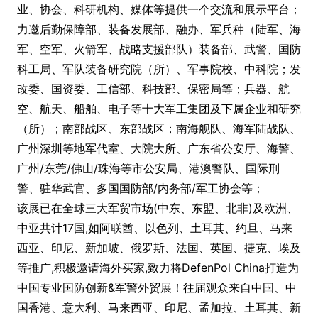
业、协会、科研机构、媒体等提供一个交流和展示平台；
力邀后勤保障部、装备发展部、融办、军兵种（陆军、海
军、空军、火箭军、战略支援部队）装备部、武警、国防
科工局、军队装备研究院（所）、军事院校、中科院；发
改委、国资委、工信部、科技部、保密局等；兵器、航
空、航天、船舶、电子等十大军工集团及下属企业和研究
（所）；南部战区、东部战区；南海舰队、海军陆战队、
广州深圳等地军代室、大院大所、广东省公安厅、海警、
广州/东莞/佛山/珠海等市公安局、港澳警队、国际刑
警、驻华武官、多国国防部/内务部/军工协会等；
该展已在全球三大军贸市场(中东、东盟、北非)及欧洲、
中亚共计17国,如阿联酋、以色列、土耳其、约旦、马来
西亚、印尼、新加坡、俄罗斯、法国、英国、捷克、埃及
等推广,积极邀请海外买家,致力将DefenPol China打造为
中国专业国防创新&军警外贸展！往届观众来自中国、中
国香港、意大利、马来西亚、印尼、孟加拉、土耳其、新