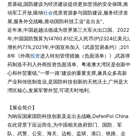
质基础,国防建设为经济建设提供更加坚强的安全保障,推
动军工开放,吸纳
社会
优质资源参与国防建设,服务经济发
展,服务外交战略,推动国防科技工业“走出去”。
近年来,中国超越法德成为世界第三大军火出口国。2022
年,中国国防预算为14760.81亿元人民币(约2324亿美元),
增长约7.1%;2021年,中国宣布加入《武器贸易条约》;201
8年《外商
投资
进入特别管理措施（负面清单）》,武器弹
药制造不列入外商投资负面清单。粤港澳大湾区是创新中
心和外贸重镇,“一带一路”建设的重要支撑,兼具众多高新
产业和传统制造业,是国防科技创新的天然沃土,广州是大
湾区核心,发展军警外贸,可谓天时地利。
【展会简介】
为响应国家国防科技创新及走出去战略,DefenPol China
在此背景下应运而生,为中国相关政府部门、国防、军
队、武警、公安、海关、边检、监狱、港口、铁路、企