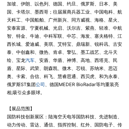
加坡、伊朗、以色列、德国、约旦、俄罗斯、日本、美
国、卡塔尔、墨西哥；往届展商兵器工业、中国电科、航
天科工、中国船舶、广州新兴、同方威视、海格、星火、
安泰富源、宁夏机械、光启、沃尔吉、紫燕、轻准、中航
智、特金、牛迪、中科军联、中芯、海发、塞夫格特、江
西长城、爱迪威、美琪、艾特宝、鼎瑞新、锐科讯、古安
泰、中创鑫和、微热、肯卓、擎弘、墨工战艺、北斗天
绘、宝龙
汽车
、安盾、华盾、神博、高地、西塔克、民
盾、星际、武荣、朗森凯、微木、芯锐、苏纳米、思迈
奥、卡索、合信、科飞、慧睿思通、西贝虎、和为永泰、
俄罗斯ST集团
公司
、德国MEDER BioRadar等均重装亮
相,吸引众多眼球。
【展品范围】
国防科技创新展区：陆海空天电等国防科技、先进制造、
动力传动、雷达、通信、指挥控制、红外、国防电子、传