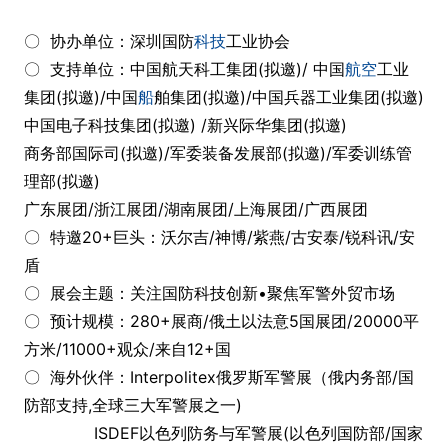
〇 协办单位：深圳国防
科技
工业协会
〇 支持单位：中国航天科工集团(拟邀)/ 中国
航空
工业
集团(拟邀)/中国
船
舶集团(拟邀)/中国兵器工业集团(拟邀)
中国电子科技集团(拟邀) /新兴际华集团(拟邀)
商务部国际司(拟邀)/军委装备发展部(拟邀)/军委训练管
理部(拟邀)
广东展团/浙江展团/湖南展团/上海展团/广西展团
〇 特邀20+巨头：沃尔吉/神博/紫燕/古安泰/锐科讯/安
盾
〇 展会主题：关注国防科技创新•聚焦军警外贸市场
〇 预计规模：280+展商/俄土以法意5国展团/20000平
方米/11000+观众/来自12+国
〇 海外伙伴：Interpolitex俄罗斯军警展（俄内务部/国
防部支持,全球三大军警展之一)
ISDEF以色列防务与军警展(以色列国防部/国家