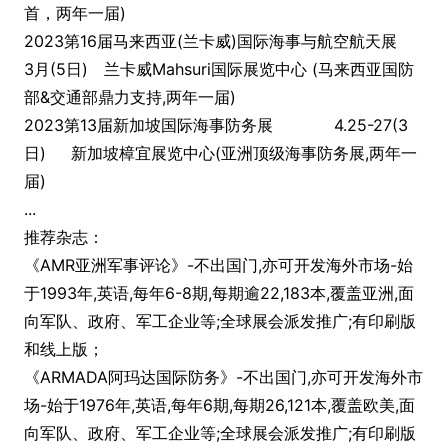
首，两年一届)
2023第16届马来西亚(兰卡威)国际海事与航空航天展
3月(5日) 兰卡威Mahsuri国际展览中心 (马来西亚国防
部&交通部鼎力支持,两年一届)
2023第13届新加坡国际海事防务展
4.25-27(3
日) 新加坡樟宜展览中心(亚洲顶级海事防务展,两年一
届)
...
推荐杂志：
《AMR亚洲军事评论》-不出国门,亦可开发海外市场-始
于1993年,英语,每年6-8期,每期逾22,183本,覆盖亚洲,面
向军队、政府、军工企业等;全球展会派发推广;有印刷版
和线上版；
《ARMADA阿玛达国际防务》-不出国门,亦可开发海外市
场-始于1976年,英语,每年6期,每期26,121本,覆盖欧美,面
向军队、政府、军工企业等;全球展会派发推广;有印刷版