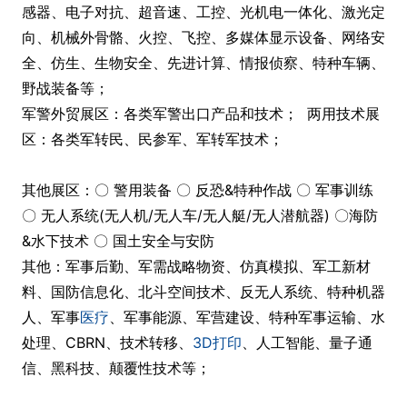
感器、电子对抗、超音速、工控、光机电一体化、激光定
向、机械外骨骼、火控、飞控、多媒体显示设备、网络安
全、仿生、生物安全、先进计算、情报侦察、特种车辆、
野战装备等；
军警外贸展区：各类军警出口产品和技术； 两用技术展
区：各类军转民、民参军、军转军技术；
其他展区：〇 警用装备 〇 反恐&特种作战 〇 军事训练
〇 无人系统(无人机/无人车/无人艇/无人潜航器) 〇海防
&水下技术 〇 国土安全与安防
其他：军事后勤、军需战略物资、仿真模拟、军工新材
料、国防信息化、北斗空间技术、反无人系统、特种机器
人、军事
医疗
、军事能源、军营建设、特种军事运输、水
处理、CBRN、技术转移、
3D
打印
、人工智能、量子通
信、黑科技、颠覆性技术等；